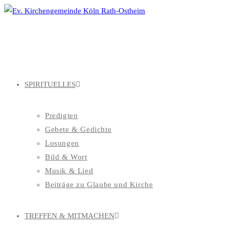
Zum
Inhalt
springen
SPIRITUELLES
Predigten
Gebete & Gedichte
Losungen
Bild & Wort
Musik & Lied
Beiträge zu Glaube und Kirche
TREFFEN & MITMACHEN