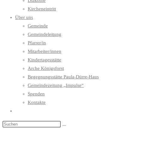
Diakonie
Kircheneintritt
Über uns
Gemeinde
Gemeindeleitung
Pfarrer/in
Mitarbeiter/innen
Kindertagesstätte
Arche Königsforst
Begegnungsstätte Paula-Dürre-Haus
Gemeindezeitung „Impulse“
Spenden
Kontakte
Website-
Suche
umschalten