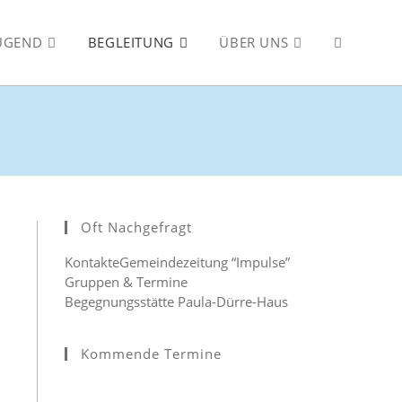
JUGEND
BEGLEITUNG
ÜBER UNS
WEBSITE-
SUCHE
UMSCHALT
Oft Nachgefragt
Kontakte
Gemeindezeitung “Impulse”
Gruppen & Termine
Begegnungsstätte Paula-Dürre-Haus
Kommende Termine