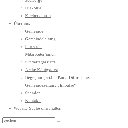
Seelsorge
Diakonie
Kircheneintritt
Über uns
Gemeinde
Gemeindeleitung
Pfarrer/in
Mitarbeiter/innen
Kindertagesstätte
Arche Königsforst
Begegnungsstätte Paula-Dürre-Haus
Gemeindezeitung „Impulse“
Spenden
Kontakte
Website-Suche umschalten