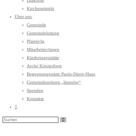
Diakonie
Kircheneintritt
Über uns
Gemeinde
Gemeindeleitung
Pfarrer/in
Mitarbeiter/innen
Kindertagesstätte
Arche Königsforst
Begegnungsstätte Paula-Dürre-Haus
Gemeindezeitung „Impulse“
Spenden
Kontakte
Website-
Suche
umschalten