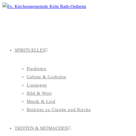
Zum
Inhalt
springen
SPIRITUELLES
Predigten
Gebete & Gedichte
Losungen
Bild & Wort
Musik & Lied
Beiträge zu Glaube und Kirche
TREFFEN & MITMACHEN