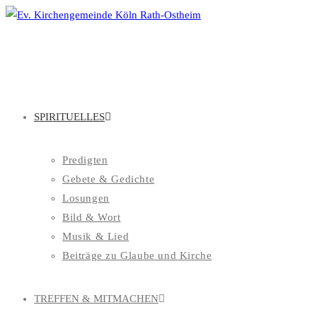
Zum
Inhalt
springen
SPIRITUELLES
Predigten
Gebete & Gedichte
Losungen
Bild & Wort
Musik & Lied
Beiträge zu Glaube und Kirche
TREFFEN & MITMACHEN