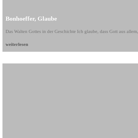
Bonhoeffer, Glaube
Das Walten Gottes in der Geschichte Ich glaube, dass Gott aus alle
weiterlesen
Bonhoeffer,
Glaube