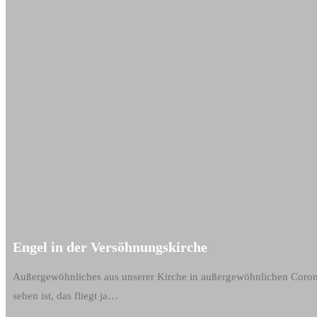
Engel in der Versöhnungskirche
Außergewöhnliches aus unserer Kirche in außergewöhnlichen Corona-
sehen ist, das fliegt ja…