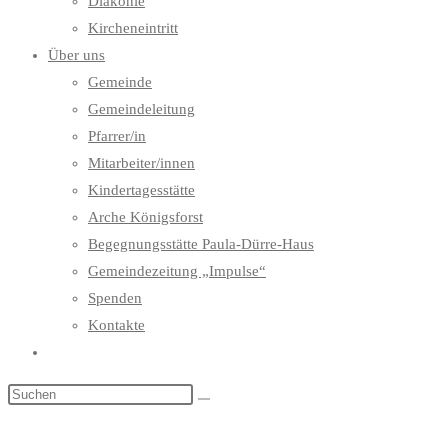
Diakonie
Kircheneintritt
Über uns
Gemeinde
Gemeindeleitung
Pfarrer/in
Mitarbeiter/innen
Kindertagesstätte
Arche Königsforst
Begegnungsstätte Paula-Dürre-Haus
Gemeindezeitung „Impulse“
Spenden
Kontakte
Website-
Suche
umschalten