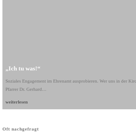
„Ich tu was!“
Soziales Engagement im Ehrenamt ausprobieren. Wer uns in der Kirch
Pfarrer Dr. Gerhard…
„Ich
weiterlesen
tu
was!“
Oft nachgefragt