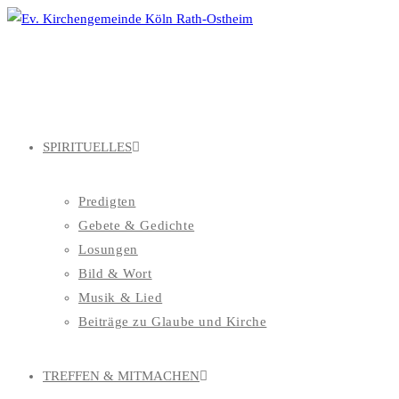
Zum
Inhalt
springen
SPIRITUELLES
Predigten
Gebete & Gedichte
Losungen
Bild & Wort
Musik & Lied
Beiträge zu Glaube und Kirche
TREFFEN & MITMACHEN