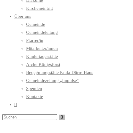
Diakonie
Kircheneintritt
Über uns
Gemeinde
Gemeindeleitung
Pfarrer/in
Mitarbeiter/innen
Kindertagesstätte
Arche Königsforst
Begegnungsstätte Paula-Dürre-Haus
Gemeindezeitung „Impulse“
Spenden
Kontakte
Website-
Suche
umschalten