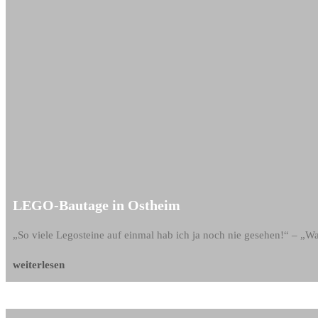
LEGO-Bautage in Ostheim
„So viele Legosteine auf einmal hab ich ja noch nie gesehen!“ – „Wa
LEGO-
weiterlesen
Bautage
in