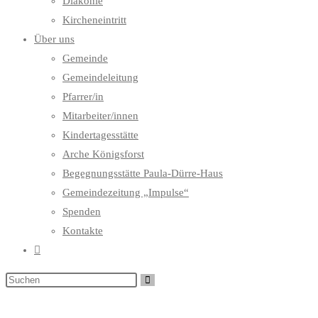
Diakonie
Kircheneintritt
Über uns
Gemeinde
Gemeindeleitung
Pfarrer/in
Mitarbeiter/innen
Kindertagesstätte
Arche Königsforst
Begegnungsstätte Paula-Dürre-Haus
Gemeindezeitung „Impulse“
Spenden
Kontakte
Website-
Suche
umschalten