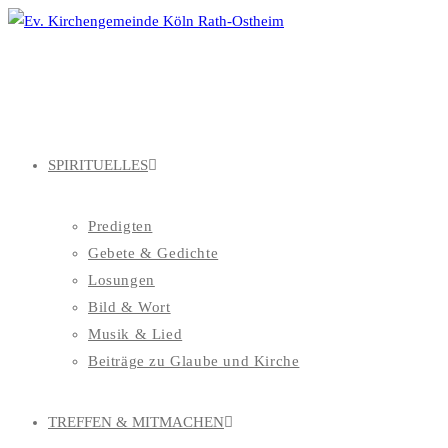
Zum
Inhalt
springen
SPIRITUELLES
Predigten
Gebete & Gedichte
Losungen
Bild & Wort
Musik & Lied
Beiträge zu Glaube und Kirche
TREFFEN & MITMACHEN