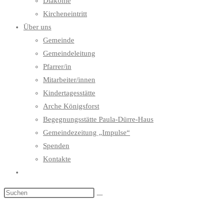
Diakonie
Kircheneintritt
Über uns
Gemeinde
Gemeindeleitung
Pfarrer/in
Mitarbeiter/innen
Kindertagesstätte
Arche Königsforst
Begegnungsstätte Paula-Dürre-Haus
Gemeindezeitung „Impulse“
Spenden
Kontakte
Website-
Suche
umschalten