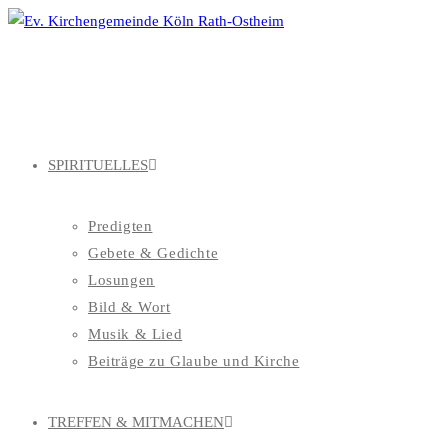
Zum
Inhalt
springen
SPIRITUELLES
Predigten
Gebete & Gedichte
Losungen
Bild & Wort
Musik & Lied
Beiträge zu Glaube und Kirche
TREFFEN & MITMACHEN