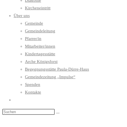
Diakonie
Kircheneintritt
Über uns
Gemeinde
Gemeindeleitung
Pfarrer/in
Mitarbeiter/innen
Kindertagesstätte
Arche Königsforst
Begegnungsstätte Paula-Dürre-Haus
Gemeindezeitung „Impulse“
Spenden
Kontakte
Website-
Suche
umschalten