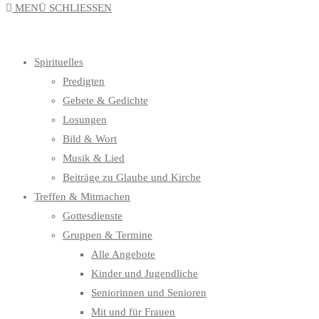
MENÜ
SCHLIESSEN
UMSCHALTEN
Spirituelles
Predigten
Gebete & Gedichte
Losungen
Bild & Wort
Musik & Lied
Beiträge zu Glaube und Kirche
Treffen & Mitmachen
Gottesdienste
Gruppen & Termine
Alle Angebote
Kinder und Jugendliche
Seniorinnen und Senioren
Mit und für Frauen