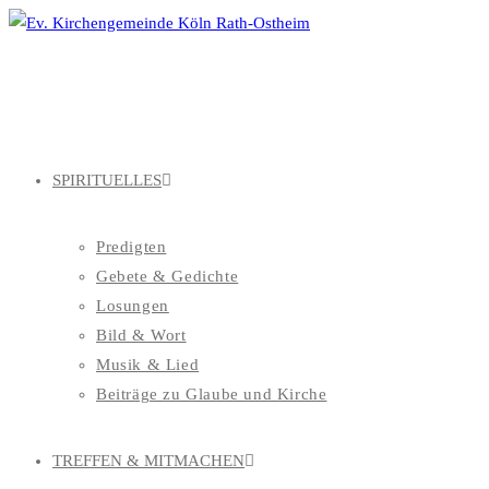
Zum
Inhalt
springen
SPIRITUELLES
Predigten
Gebete & Gedichte
Losungen
Bild & Wort
Musik & Lied
Beiträge zu Glaube und Kirche
TREFFEN & MITMACHEN