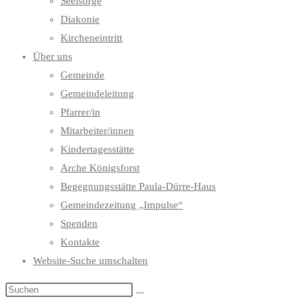
Seelsorge
Diakonie
Kircheneintritt
Über uns
Gemeinde
Gemeindeleitung
Pfarrer/in
Mitarbeiter/innen
Kindertagesstätte
Arche Königsforst
Begegnungsstätte Paula-Dürre-Haus
Gemeindezeitung „Impulse“
Spenden
Kontakte
Website-Suche umschalten