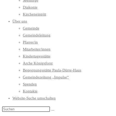
Seelsorge
Diakonie
Kircheneintritt
Über uns
Gemeinde
Gemeindeleitung
Pfarrer/in
Mitarbeiter/innen
Kindertagesstätte
Arche Königsforst
Begegnungsstätte Paula-Dürre-Haus
Gemeindezeitung „Impulse“
Spenden
Kontakte
Website-Suche umschalten