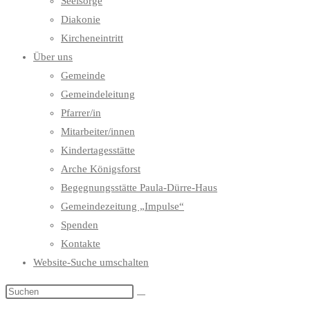
Seelsorge
Diakonie
Kircheneintritt
Über uns
Gemeinde
Gemeindeleitung
Pfarrer/in
Mitarbeiter/innen
Kindertagesstätte
Arche Königsforst
Begegnungsstätte Paula-Dürre-Haus
Gemeindezeitung „Impulse“
Spenden
Kontakte
Website-Suche umschalten