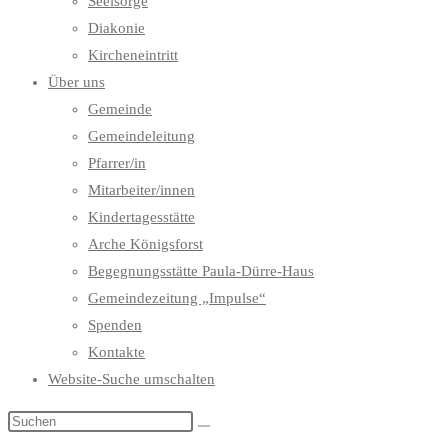
Seelsorge
Diakonie
Kircheneintritt
Über uns
Gemeinde
Gemeindeleitung
Pfarrer/in
Mitarbeiter/innen
Kindertagesstätte
Arche Königsforst
Begegnungsstätte Paula-Dürre-Haus
Gemeindezeitung „Impulse“
Spenden
Kontakte
Website-Suche umschalten