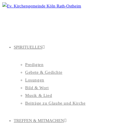
Zum
Inhalt
springen
SPIRITUELLES
Predigten
Gebete & Gedichte
Losungen
Bild & Wort
Musik & Lied
Beiträge zu Glaube und Kirche
TREFFEN & MITMACHEN