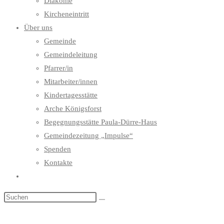
Diakonie
Kircheneintritt
Über uns
Gemeinde
Gemeindeleitung
Pfarrer/in
Mitarbeiter/innen
Kindertagesstätte
Arche Königsforst
Begegnungsstätte Paula-Dürre-Haus
Gemeindezeitung „Impulse“
Spenden
Kontakte
Website-
Suche
umschalten