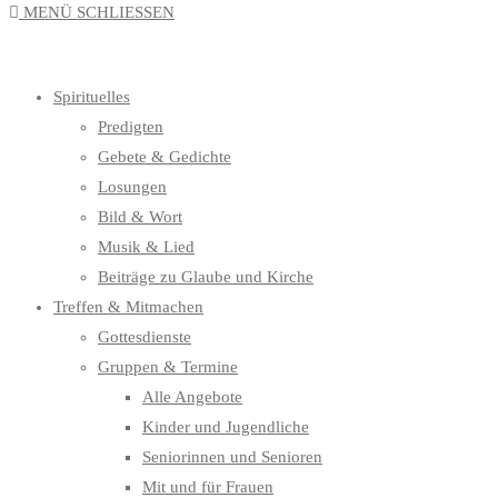
MENÜ
SCHLIESSEN
UMSCHALTEN
Spirituelles
Predigten
Gebete & Gedichte
Losungen
Bild & Wort
Musik & Lied
Beiträge zu Glaube und Kirche
Treffen & Mitmachen
Gottesdienste
Gruppen & Termine
Alle Angebote
Kinder und Jugendliche
Seniorinnen und Senioren
Mit und für Frauen