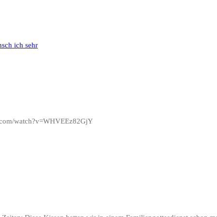
tube.com/watch?v=WHVEEz82GjY