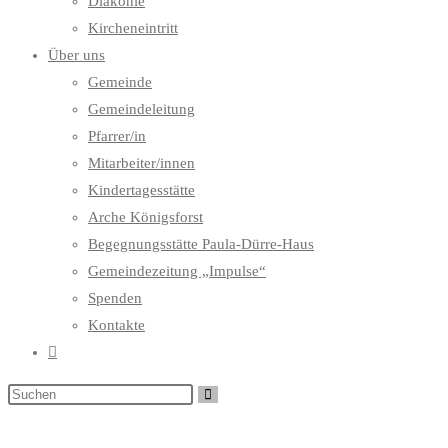
Diakonie
Kircheneintritt
Über uns
Gemeinde
Gemeindeleitung
Pfarrer/in
Mitarbeiter/innen
Kindertagesstätte
Arche Königsforst
Begegnungsstätte Paula-Dürre-Haus
Gemeindezeitung „Impulse“
Spenden
Kontakte
Website-
Suche
umschalten