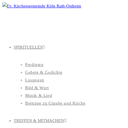
Zum
Inhalt
springen
SPIRITUELLES
Predigten
Gebete & Gedichte
Losungen
Bild & Wort
Musik & Lied
Beiträge zu Glaube und Kirche
TREFFEN & MITMACHEN