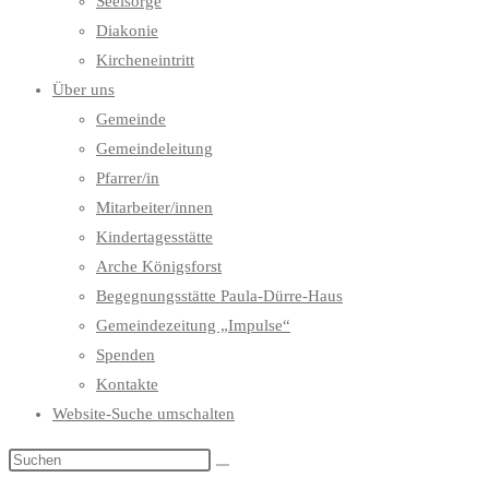
Seelsorge
Diakonie
Kircheneintritt
Über uns
Gemeinde
Gemeindeleitung
Pfarrer/in
Mitarbeiter/innen
Kindertagesstätte
Arche Königsforst
Begegnungsstätte Paula-Dürre-Haus
Gemeindezeitung „Impulse“
Spenden
Kontakte
Website-Suche umschalten