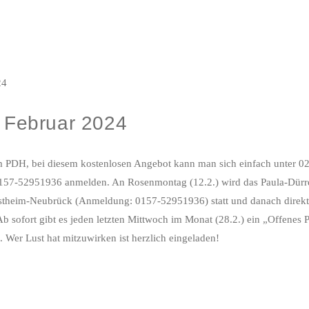
 Februar 2024
m im PDH, bei diesem kostenlosen Angebot kann man sich einfach unte
r 0157-52951936 anmelden. An Rosenmontag (12.2.) wird das Paula-Dürre
Ostheim-Neubrück (Anmeldung: 0157-52951936) statt und danach direk
 sofort gibt es jeden letzten Mittwoch im Monat (28.2.) ein „Offene
 Wer Lust hat mitzuwirken ist herzlich eingeladen!