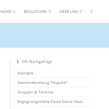
JUGEND
BEGLEITUNG
ÜBER UNS
WEBSITE-
SUCHE
UMSCHALT
Oft Nachgefragt
Kontakte
Gemeindezeitung “Impulse”
Gruppen & Termine
Begegnungsstätte Paula-Dürre-Haus