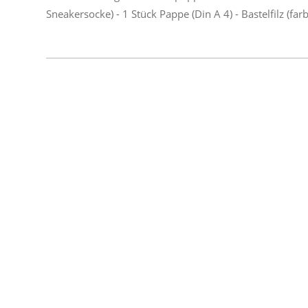
Eine
Anleitung
Sneakersocke) - 1 Stück Pappe (Din A 4) - Bastelfilz (far
Zum
Basteln
Einer
Socken-
Handpuppe