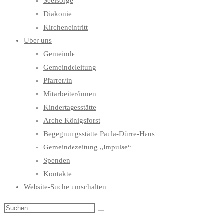
Seelsorge
Diakonie
Kircheneintritt
Über uns
Gemeinde
Gemeindeleitung
Pfarrer/in
Mitarbeiter/innen
Kindertagesstätte
Arche Königsforst
Begegnungsstätte Paula-Dürre-Haus
Gemeindezeitung „Impulse“
Spenden
Kontakte
Website-Suche umschalten