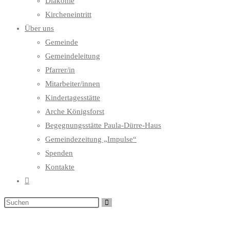
Diakonie
Kircheneintritt
Über uns
Gemeinde
Gemeindeleitung
Pfarrer/in
Mitarbeiter/innen
Kindertagesstätte
Arche Königsforst
Begegnungsstätte Paula-Dürre-Haus
Gemeindezeitung „Impulse“
Spenden
Kontakte
Website-
Suche
umschalten