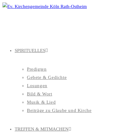
Zum
Inhalt
springen
SPIRITUELLES
Predigten
Gebete & Gedichte
Losungen
Bild & Wort
Musik & Lied
Beiträge zu Glaube und Kirche
TREFFEN & MITMACHEN