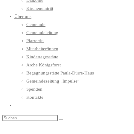
Diakonie
Kircheneintritt
Über uns
Gemeinde
Gemeindeleitung
Pfarrer/in
Mitarbeiter/innen
Kindertagesstätte
Arche Königsforst
Begegnungsstätte Paula-Dürre-Haus
Gemeindezeitung „Impulse“
Spenden
Kontakte
Website-
Suche
umschalten