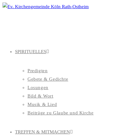
Zum
Inhalt
springen
SPIRITUELLES
Predigten
Gebete & Gedichte
Losungen
Bild & Wort
Musik & Lied
Beiträge zu Glaube und Kirche
TREFFEN & MITMACHEN