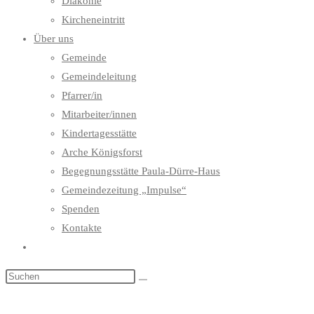
Diakonie
Kircheneintritt
Über uns
Gemeinde
Gemeindeleitung
Pfarrer/in
Mitarbeiter/innen
Kindertagesstätte
Arche Königsforst
Begegnungsstätte Paula-Dürre-Haus
Gemeindezeitung „Impulse“
Spenden
Kontakte
Website-
Suche
umschalten