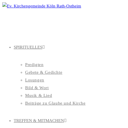
Zum
Inhalt
springen
SPIRITUELLES
Predigten
Gebete & Gedichte
Losungen
Bild & Wort
Musik & Lied
Beiträge zu Glaube und Kirche
TREFFEN & MITMACHEN