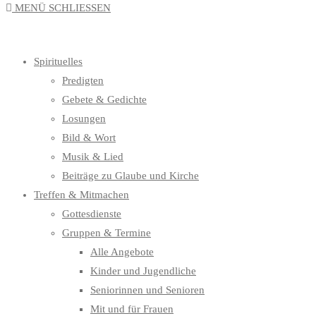
MENÜ
SCHLIESSEN
UMSCHALTEN
Spirituelles
Predigten
Gebete & Gedichte
Losungen
Bild & Wort
Musik & Lied
Beiträge zu Glaube und Kirche
Treffen & Mitmachen
Gottesdienste
Gruppen & Termine
Alle Angebote
Kinder und Jugendliche
Seniorinnen und Senioren
Mit und für Frauen