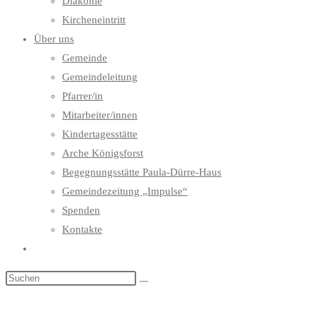
Diakonie
Kircheneintritt
Über uns
Gemeinde
Gemeindeleitung
Pfarrer/in
Mitarbeiter/innen
Kindertagesstätte
Arche Königsforst
Begegnungsstätte Paula-Dürre-Haus
Gemeindezeitung „Impulse“
Spenden
Kontakte
Website-
Suche
umschalten