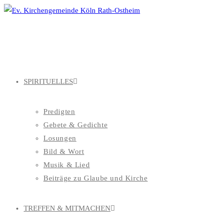
Zum
Inhalt
springen
SPIRITUELLES
Predigten
Gebete & Gedichte
Losungen
Bild & Wort
Musik & Lied
Beiträge zu Glaube und Kirche
TREFFEN & MITMACHEN