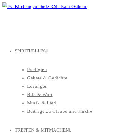
Zum
Inhalt
springen
SPIRITUELLES
Predigten
Gebete & Gedichte
Losungen
Bild & Wort
Musik & Lied
Beiträge zu Glaube und Kirche
TREFFEN & MITMACHEN