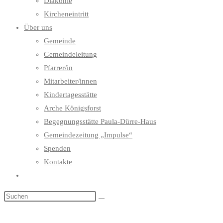
Diakonie
Kircheneintritt
Über uns
Gemeinde
Gemeindeleitung
Pfarrer/in
Mitarbeiter/innen
Kindertagesstätte
Arche Königsforst
Begegnungsstätte Paula-Dürre-Haus
Gemeindezeitung „Impulse“
Spenden
Kontakte
Website-
Suche
umschalten