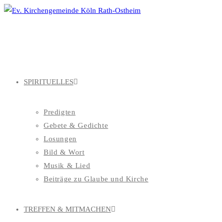
Zum
Inhalt
springen
SPIRITUELLES
Predigten
Gebete & Gedichte
Losungen
Bild & Wort
Musik & Lied
Beiträge zu Glaube und Kirche
TREFFEN & MITMACHEN