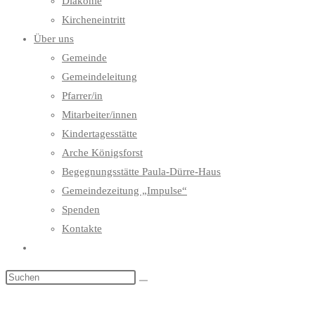
Diakonie
Kircheneintritt
Über uns
Gemeinde
Gemeindeleitung
Pfarrer/in
Mitarbeiter/innen
Kindertagesstätte
Arche Königsforst
Begegnungsstätte Paula-Dürre-Haus
Gemeindezeitung „Impulse“
Spenden
Kontakte
Website-
Suche
umschalten