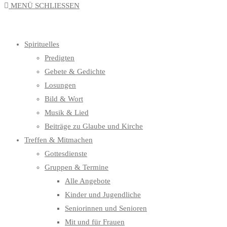
MENÜ
SCHLIESSEN
UMSCHALTEN
Spirituelles
Predigten
Gebete & Gedichte
Losungen
Bild & Wort
Musik & Lied
Beiträge zu Glaube und Kirche
Treffen & Mitmachen
Gottesdienste
Gruppen & Termine
Alle Angebote
Kinder und Jugendliche
Seniorinnen und Senioren
Mit und für Frauen