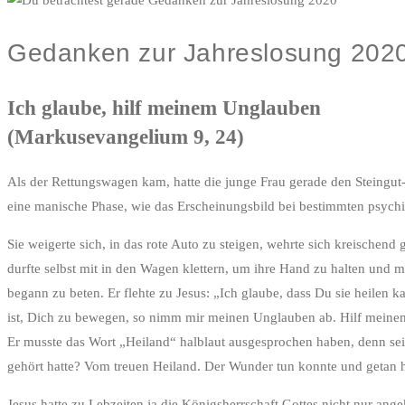
Gedanken zur Jahreslosung 202
Ich glaube, hilf meinem Unglauben
(Markusevangelium 9, 24)
Als der Rettungswagen kam, hatte die junge Frau gerade den Steingut-
eine manische Phase, wie das Erscheinungsbild bei bestimmten psychis
Sie weigerte sich, in das rote Auto zu steigen, wehrte sich kreischend
durfte selbst mit in den Wagen klettern, um ihre Hand zu halten und mit
begann zu beten. Er flehte zu Jesus: „Ich glaube, dass Du sie heilen k
ist, Dich zu bewegen, so nimm mir meinen Unglauben ab. Hilf meinem 
Er musste das Wort „Heiland“ halblaut ausgesprochen haben, denn seine 
gehört hatte? Vom treuen Heiland. Der Wunder tun konnte und getan ha
Jesus hatte zu Lebzeiten ja die Königsherrschaft Gottes nicht nur 