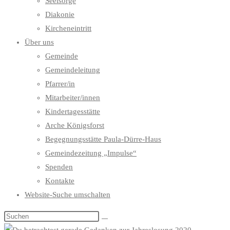
Seelsorge
Diakonie
Kircheneintritt
Über uns
Gemeinde
Gemeindeleitung
Pfarrer/in
Mitarbeiter/innen
Kindertagesstätte
Arche Königsforst
Begegnungsstätte Paula-Dürre-Haus
Gemeindezeitung „Impulse“
Spenden
Kontakte
Website-Suche umschalten