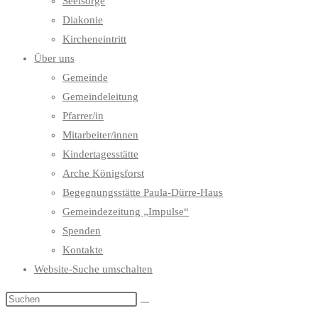
Seelsorge
Diakonie
Kircheneintritt
Über uns
Gemeinde
Gemeindeleitung
Pfarrer/in
Mitarbeiter/innen
Kindertagesstätte
Arche Königsforst
Begegnungsstätte Paula-Dürre-Haus
Gemeindezeitung „Impulse“
Spenden
Kontakte
Website-Suche umschalten