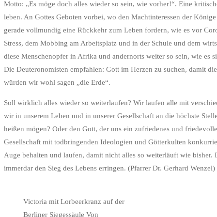
Motto: „Es möge doch alles wieder so sein, wie vorher!“. Eine kritisc
leben. An Gottes Geboten vorbei, wo den Machtinteressen der Könige u
gerade vollmundig eine Rückkehr zum Leben fordern, wie es vor Corona
Stress, dem Mobbing am Arbeitsplatz und in der Schule und dem wirtsc
diese Menschenopfer in Afrika und andernorts weiter so sein, wie es s
Die Deuteronomisten empfahlen: Gott im Herzen zu suchen, damit die 
würden wir wohl sagen „die Erde“.
Soll wirklich alles wieder so weiterlaufen? Wir laufen alle mit vers
wir in unserem Leben und in unserer Gesellschaft an die höchste Stell
heißen mögen? Oder den Gott, der uns ein zufriedenes und friedevoll
Gesellschaft mit todbringenden Ideologien und Götterkulten konkurrier
Auge behalten und laufen, damit nicht alles so weiterläuft wie bishe
immerdar den Sieg des Lebens erringen. (Pfarrer Dr. Gerhard Wenzel)
Victoria mit Lorbeerkranz auf der
Berliner Siegessäule Von