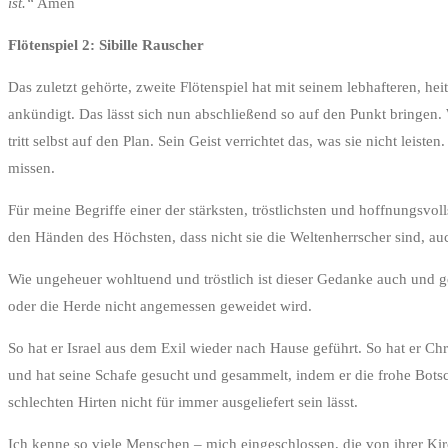
ist.“
Amen
Flötenspiel 2: Sibille Rauscher
Das zuletzt gehörte, zweite Flötenspiel hat mit seinem lebhafteren, 
ankündigt. Das lässt sich nun abschließend so auf den Punkt bringen.
tritt selbst auf den Plan. Sein Geist verrichtet das, was sie nicht leist
missen.
Für meine Begriffe einer der stärksten, tröstlichsten und hoffnungsvo
den Händen des Höchsten, dass nicht sie die Weltenherrscher sind, auch
Wie ungeheuer wohltuend und tröstlich ist dieser Gedanke auch und ge
oder die Herde nicht angemessen geweidet wird.
So hat er Israel aus dem Exil wieder nach Hause geführt. So hat er Chri
und hat seine Schafe gesucht und gesammelt, indem er die frohe Botsch
schlechten Hirten nicht für immer ausgeliefert sein lässt.
Ich kenne so viele Menschen – mich eingeschlossen, die von ihrer Kir