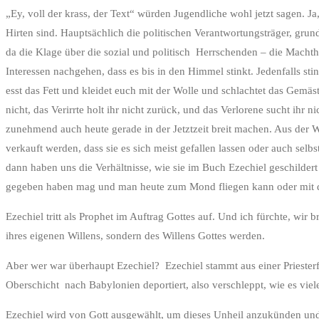
„Ey, voll der krass, der Text“ würden Jugendliche wohl jetzt sagen. Ja,
Hirten sind. Hauptsächlich die politischen Verantwortungsträger, grun
da die Klage über die sozial und politisch Herrschenden – die Macht
Interessen nachgehen, dass es bis in den Himmel stinkt. Jedenfalls stin
esst das Fett und kleidet euch mit der Wolle und schlachtet das Gemäst
nicht, das Verirrte holt ihr nicht zurück, und das Verlorene sucht ihr n
zunehmend auch heute gerade in der Jetztzeit breit machen. Aus der W
verkauft werden, dass sie es sich meist gefallen lassen oder auch se
dann haben uns die Verhältnisse, wie sie im Buch Ezechiel geschilder
gegeben haben mag und man heute zum Mond fliegen kann oder mit dem 
Ezechiel tritt als Prophet im Auftrag Gottes auf. Und ich fürchte, wi
ihres eigenen Willens, sondern des Willens Gottes werden.
Aber wer war überhaupt Ezechiel? Ezechiel stammt aus einer Prieste
Oberschicht nach Babylonien deportiert, also verschleppt, wie es viel
Ezechiel wird von Gott ausgewählt, um dieses Unheil anzukünden und e