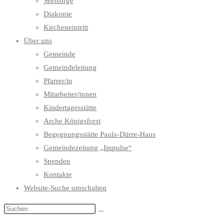
Seelsorge
Diakonie
Kircheneintritt
Über uns
Gemeinde
Gemeindeleitung
Pfarrer/in
Mitarbeiter/innen
Kindertagesstätte
Arche Königsforst
Begegnungsstätte Paula-Dürre-Haus
Gemeindezeitung „Impulse“
Spenden
Kontakte
Website-Suche umschalten