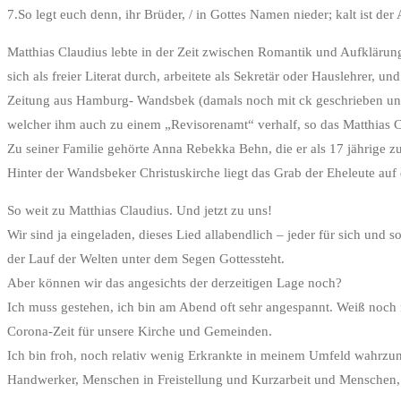
7.So legt euch denn, ihr Brüder, / in Gottes Namen nieder; kalt ist de
Matthias Claudius lebte in der Zeit zwischen Romantik und Aufklärun
sich als freier Literat durch, arbeitete als Sekretär oder Hauslehrer,
Zeitung aus Hamburg- Wandsbek (damals noch mit ck geschrieben und 
welcher ihm auch zu einem „Revisorenamt“ verhalf, so das Matthias 
Zu seiner Familie gehörte Anna Rebekka Behn, die er als 17 jährige zu
Hinter der Wandsbeker Christuskirche liegt das Grab der Eheleute auf
So weit zu Matthias Claudius. Und jetzt zu uns!
Wir sind ja eingeladen, dieses Lied allabendlich – jeder für sich un
der Lauf der Welten unter dem Segen Gottessteht.
Aber können wir das angesichts der derzeitigen Lage noch?
Ich muss gestehen, ich bin am Abend oft sehr angespannt. Weiß noch n
Corona-Zeit für unsere Kirche und Gemeinden.
Ich bin froh, noch relativ wenig Erkrankte in meinem Umfeld wahrzu
Handwerker, Menschen in Freistellung und Kurzarbeit und Menschen, d