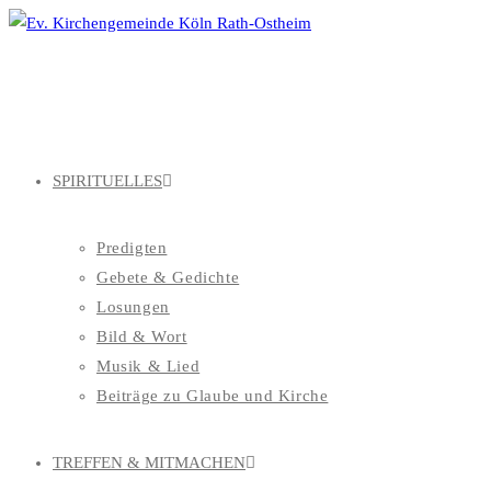
Zum
Inhalt
springen
SPIRITUELLES
Predigten
Gebete & Gedichte
Losungen
Bild & Wort
Musik & Lied
Beiträge zu Glaube und Kirche
TREFFEN & MITMACHEN