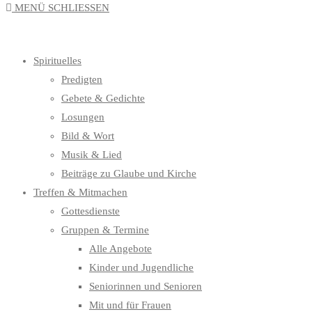
MENÜ
SCHLIESSEN
UMSCHALTEN
Spirituelles
Predigten
Gebete & Gedichte
Losungen
Bild & Wort
Musik & Lied
Beiträge zu Glaube und Kirche
Treffen & Mitmachen
Gottesdienste
Gruppen & Termine
Alle Angebote
Kinder und Jugendliche
Seniorinnen und Senioren
Mit und für Frauen