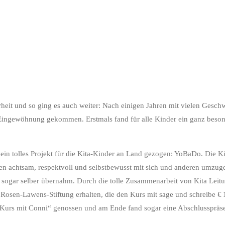
it und so ging es auch weiter: Nach einigen Jahren mit vielen Geschwis
ingewöhnung gekommen. Erstmals fand für alle Kinder ein ganz besonder
ein tolles Projekt für die Kita-Kinder an Land gezogen: YoBaDo. Die K
 achtsam, respektvoll und selbstbewusst mit sich und anderen umzuge
in sogar selber übernahm. Durch die tolle Zusammenarbeit von Kita Lei
osen-Lawens-Stiftung erhalten, die den Kurs mit sage und schreibe € 14
urs mit Conni“ genossen und am Ende fand sogar eine Abschlusspräsenta