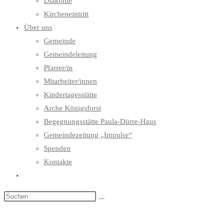
Diakonie
Kircheneintritt
Über uns
Gemeinde
Gemeindeleitung
Pfarrer/in
Mitarbeiter/innen
Kindertagesstätte
Arche Königsforst
Begegnungsstätte Paula-Dürre-Haus
Gemeindezeitung „Impulse“
Spenden
Kontakte
Website-
Suche
umschalten