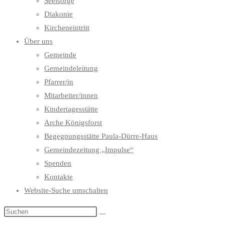
Seelsorge
Diakonie
Kircheneintritt
Über uns
Gemeinde
Gemeindeleitung
Pfarrer/in
Mitarbeiter/innen
Kindertagesstätte
Arche Königsforst
Begegnungsstätte Paula-Dürre-Haus
Gemeindezeitung „Impulse“
Spenden
Kontakte
Website-Suche umschalten