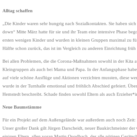
Alltag schaffen
„Die Kinder waren sehr hungrig nach Sozialkontakten. Sie haben sich 
down“ Mitte März hatte für sie und ihr Team eine intensive Phase beg
ersten wenigen Kinder und wurden in kleinen Gruppen maximal zu fünft 
Hälfte schon zurück, das ist im Vergleich zu anderen Einrichtung frü
Bei allen Problemen, die die Corona-Maßnahmen sowohl in der Kita a
Kleingruppen als auch bei Mama und Papa. In der Anfangsphase haben 
auf viele schöne Ausflüge und Aktionen verzichten mussten, diese we
wurde in der Turnhalle emotional und fröhlich Abschied gefeiert. Über
Hemstedt beschreibt. Schade finden sowohl Eltern als auch Erzieher*
Neue Baumstämme
Für ein Projekt auf dem Außengelände war außerdem auch noch Zeit:
Unser großer Dank gilt Jürgen Darscheidt, neuer Baukirchmeister der
einigen Eltern, allen voran Martin Quodbach, der alle nötigen Gerätsc