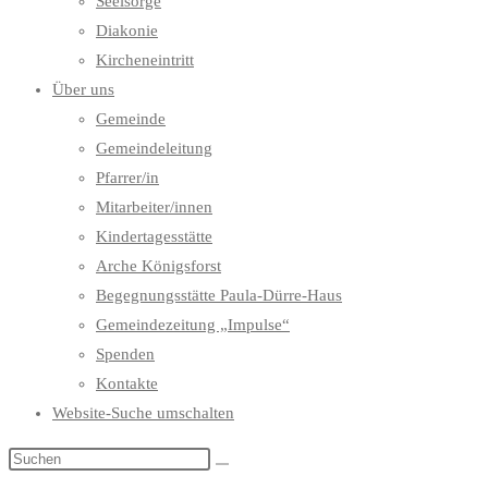
Seelsorge
Diakonie
Kircheneintritt
Über uns
Gemeinde
Gemeindeleitung
Pfarrer/in
Mitarbeiter/innen
Kindertagesstätte
Arche Königsforst
Begegnungsstätte Paula-Dürre-Haus
Gemeindezeitung „Impulse“
Spenden
Kontakte
Website-Suche umschalten