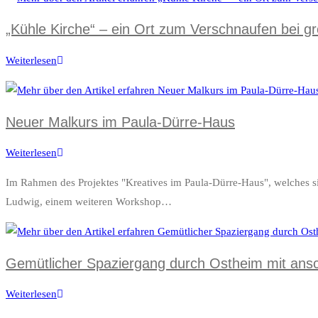
2023
„Kühle Kirche“ – ein Ort zum Verschnaufen bei gr
Weiterlesen
„Kühle
Kirche“
–
ein
Neuer Malkurs im Paula-Dürre-Haus
Ort
Weiterlesen
Neuer
zum
Malkurs
Verschnaufen
Im Rahmen des Projektes "Kreatives im Paula-Dürre-Haus", welches
im
bei
Ludwig, einem weiteren Workshop…
Paula-
großer
Dürre-
Hitze
Haus
Gemütlicher Spaziergang durch Ostheim mit ans
Weiterlesen
Gemütlicher
Spaziergang