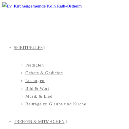
Zum
Inhalt
springen
SPIRITUELLES
Predigten
Gebete & Gedichte
Losungen
Bild & Wort
Musik & Lied
Beiträge zu Glaube und Kirche
TREFFEN & MITMACHEN