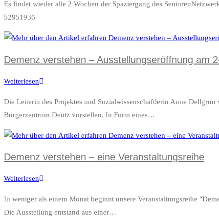
Es findet wieder alle 2 Wochen der Spaziergang des SeniorenNetzwerk 
durch
52951936
Ostheim
mit
anschließendem
Demenz verstehen – Ausstellungseröffnung am 2
Kaffeetrinken
Weiterlesen
Demenz
verstehen
Die Leiterin des Projektes und Sozialwissenschaftlerin Anne Dellgrü
–
Bürgerzentrum Deutz vorstellen. In Form eines…
Ausstellungseröffnung
am
24.4.
Demenz verstehen – eine Veranstaltungsreihe
Weiterlesen
Demenz
verstehen
In weniger als einem Monat beginnt unsere Veranstaltungsreihe "Deme
–
Die Ausstellung entstand aus einer…
eine