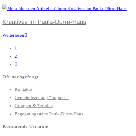
Veranstaltungsreihe
Kreatives im Paula-Dürre-Haus
Weiterlesen
Kreatives
im
1
Paula-
2
Dürre-
Gehe
Haus
zur
Oft nachgefragt
nächsten
Seite
Kontakte
Gemeindezeitung “Impulse”
Gruppen & Termine
Begegnungsstätte Paula-Dürre-Haus
Kommende Termine