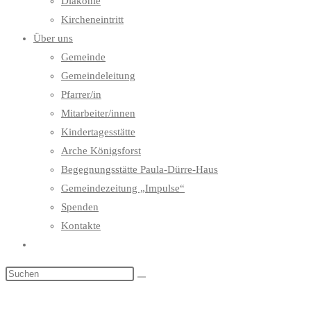
Diakonie
Kircheneintritt
Über uns
Gemeinde
Gemeindeleitung
Pfarrer/in
Mitarbeiter/innen
Kindertagesstätte
Arche Königsforst
Begegnungsstätte Paula-Dürre-Haus
Gemeindezeitung „Impulse“
Spenden
Kontakte
Website-
Suche
umschalten