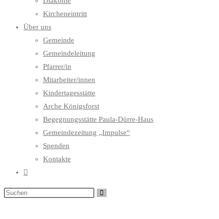
Diakonie
Kircheneintritt
Über uns
Gemeinde
Gemeindeleitung
Pfarrer/in
Mitarbeiter/innen
Kindertagesstätte
Arche Königsforst
Begegnungsstätte Paula-Dürre-Haus
Gemeindezeitung „Impulse“
Spenden
Kontakte
Website-
Suche
umschalten