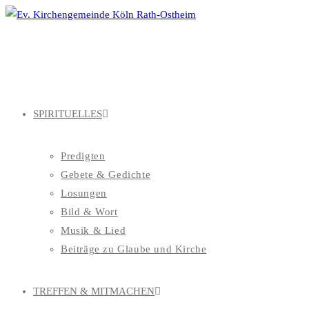
Zum
Inhalt
springen
SPIRITUELLES
Predigten
Gebete & Gedichte
Losungen
Bild & Wort
Musik & Lied
Beiträge zu Glaube und Kirche
TREFFEN & MITMACHEN