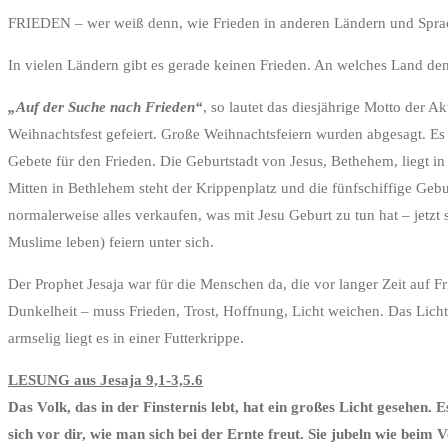
FRIEDEN – wer weiß denn, wie Frieden in anderen Ländern un
In vielen Ländern gibt es gerade keinen Frieden. An welches Land de
„Auf der Suche nach Frieden“
, so lautet das diesjährige Motto der A
Weihnachtsfest gefeiert. Große Weihnachtsfeiern wurden abgesagt. Es
Gebete für den Frieden. Die Geburtstadt von Jesus, Bethehem, liegt i
Mitten in Bethlehem steht der Krippenplatz und die fünfschiffige Gebu
normalerweise alles verkaufen, was mit Jesu Geburt zu tun hat – jetzt 
Muslime leben) feiern unter sich.
Der Prophet Jesaja war für die Menschen da, die vor langer Zeit auf
Dunkelheit – muss Frieden, Trost, Hoffnung, Licht weichen. Das Licht
armselig liegt es in einer Futterkrippe.
LESUNG aus Jesaja 9,1-3,5.6
Das Volk, das in der Finsternis lebt, hat ein großes Licht gesehen. 
sich vor dir, wie man sich bei der Ernte freut. Sie jubeln wie bei