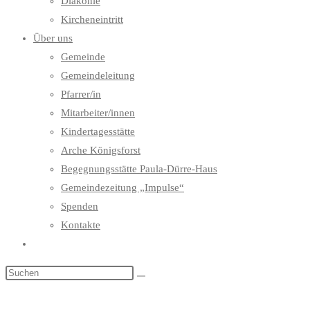
Diakonie
Kircheneintritt
Über uns
Gemeinde
Gemeindeleitung
Pfarrer/in
Mitarbeiter/innen
Kindertagesstätte
Arche Königsforst
Begegnungsstätte Paula-Dürre-Haus
Gemeindezeitung „Impulse“
Spenden
Kontakte
Website-
Suche
umschalten