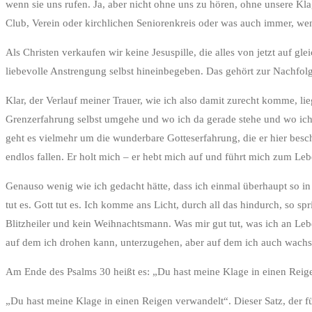
wenn sie uns rufen. Ja, aber nicht ohne uns zu hören, ohne unsere Kl
Club, Verein oder kirchlichen Seniorenkreis oder was auch immer, wen
Als Christen verkaufen wir keine Jesuspille, die alles von jetzt auf 
liebevolle Anstrengung selbst hineinbegeben. Das gehört zur Nachfo
Klar, der Verlauf meiner Trauer, wie ich also damit zurecht komme, li
Grenzerfahrung selbst umgehe und wo ich da gerade stehe und wo ich
geht es vielmehr um die wunderbare Gotteserfahrung, die er hier besch
endlos fallen. Er holt mich – er hebt mich auf und führt mich zum Lebe
Genauso wenig wie ich gedacht hätte, dass ich einmal überhaupt so i
tut es. Gott tut es. Ich komme ans Licht, durch all das hindurch, so sp
Blitzheiler und kein Weihnachtsmann. Was mir gut tut, was ich an Le
auf dem ich drohen kann, unterzugehen, aber auf dem ich auch wachse
Am Ende des Psalms 30 heißt es: „Du hast meine Klage in einen Reigen
„Du hast meine Klage in einen Reigen verwandelt“. Dieser Satz, der fü