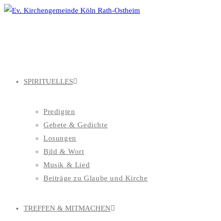
Zum
Inhalt
springen
SPIRITUELLES
Predigten
Gebete & Gedichte
Losungen
Bild & Wort
Musik & Lied
Beiträge zu Glaube und Kirche
TREFFEN & MITMACHEN