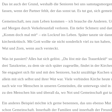
Das ist auch der Grund, weshalb die Senioren bei uns samstagsmorgen
fassen, wenn der Partner fehlt, der das sonst tat. Es tut gut, sich g
Gemeinschaft, neu zum Leben kommen – ich brauche die Anderen. Und 
auf Morgen durch Verkehrsunfall verloren. Ein tiefer Schmerz und dan
„Komm doch mal mit“ – ein Lockruf ins Leben. Später tanzte sie dan
kirchenkritisch. Mit Gott wollte sie nicht sonderlich viel zu tun habe
Wut und Zorn, wenn auch versteckt.
Was ist passiert? Alles hat sich gelöst. „Du löst mir das Trauerkleid“ 
drei Tanzkreise, zu dem sie sich später zugesellte, findet in der Kirc
Sie engagiert sich für und mit den Senioren, backt unzählige Kuchen u
allein mit sich selbst und ihrer Wut war. Viele verbinden Kirche heut
nach wie vor Menschen in unseren Gemeinden, die unterwegs sind in 
zu den Menschen hin und überall da, wo Not und Gemeinschaft gut tat.
Ein anderes Beispiel möchte ich gerne benennen, das uns ebenso Mut 
schon Gemeinschaft. Innerhalb der Familien und innerhalb der Freunde