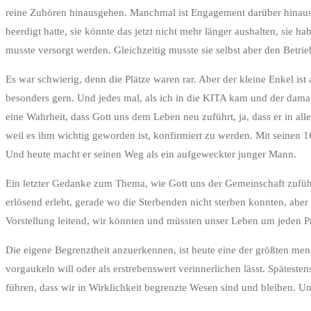
reine Zuhören hinausgehen. Manchmal ist Engagement darüber hinaus gef
beerdigt hatte, sie könnte das jetzt nicht mehr länger aushalten, sie h
musste versorgt werden. Gleichzeitig musste sie selbst aber den Betri
Es war schwierig, denn die Plätze waren rar. Aber der kleine Enkel i
besonders gern. Und jedes mal, als ich in die KITA kam und der damals
eine Wahrheit, dass Gott uns dem Leben neu zuführt, ja, dass er in al
weil es ihm wichtig geworden ist, konfirmiert zu werden. Mit seinen 16
Und heute macht er seinen Weg als ein aufgeweckter junger Mann.
Ein letzter Gedanke zum Thema, wie Gott uns der Gemeinschaft zuführ
erlösend erlebt, gerade wo die Sterbenden nicht sterben konnten, aber 
Vorstellung leitend, wir könnten und müssten unser Leben um jeden Pr
Die eigene Begrenztheit anzuerkennen, ist heute eine der größten me
vorgaukeln will oder als erstrebenswert verinnerlichen lässt. Spätest
führen, dass wir in Wirklichkeit begrenzte Wesen sind und bleiben. U