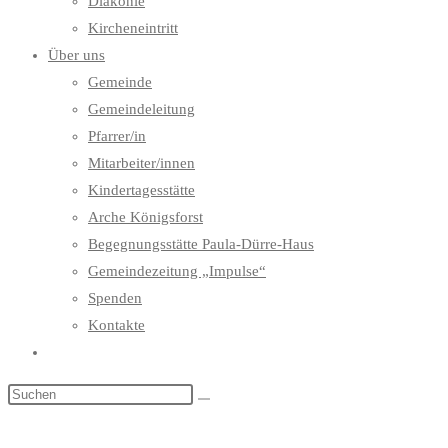
Diakonie
Kircheneintritt
Über uns
Gemeinde
Gemeindeleitung
Pfarrer/in
Mitarbeiter/innen
Kindertagesstätte
Arche Königsforst
Begegnungsstätte Paula-Dürre-Haus
Gemeindezeitung „Impulse“
Spenden
Kontakte
Website-
Suche
umschalten