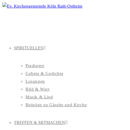
Zum
Inhalt
springen
SPIRITUELLES
Predigten
Gebete & Gedichte
Losungen
Bild & Wort
Musik & Lied
Beiträge zu Glaube und Kirche
TREFFEN & MITMACHEN