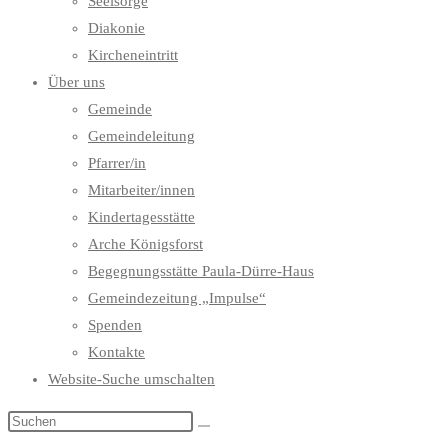
Seelsorge
Diakonie
Kircheneintritt
Über uns
Gemeinde
Gemeindeleitung
Pfarrer/in
Mitarbeiter/innen
Kindertagesstätte
Arche Königsforst
Begegnungsstätte Paula-Dürre-Haus
Gemeindezeitung „Impulse“
Spenden
Kontakte
Website-Suche umschalten