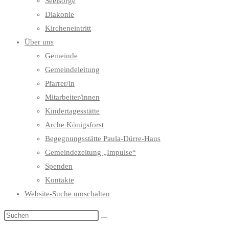
Seelsorge
Diakonie
Kircheneintritt
Über uns
Gemeinde
Gemeindeleitung
Pfarrer/in
Mitarbeiter/innen
Kindertagesstätte
Arche Königsforst
Begegnungsstätte Paula-Dürre-Haus
Gemeindezeitung „Impulse“
Spenden
Kontakte
Website-Suche umschalten