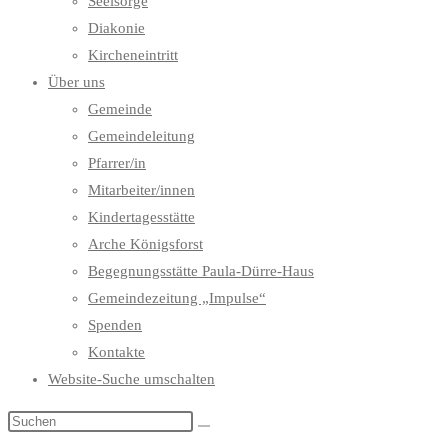
Seelsorge
Diakonie
Kircheneintritt
Über uns
Gemeinde
Gemeindeleitung
Pfarrer/in
Mitarbeiter/innen
Kindertagesstätte
Arche Königsforst
Begegnungsstätte Paula-Dürre-Haus
Gemeindezeitung „Impulse“
Spenden
Kontakte
Website-Suche umschalten