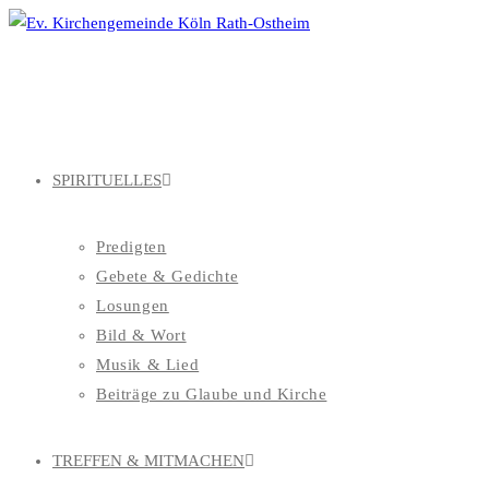
Zum
Inhalt
springen
SPIRITUELLES
Predigten
Gebete & Gedichte
Losungen
Bild & Wort
Musik & Lied
Beiträge zu Glaube und Kirche
TREFFEN & MITMACHEN