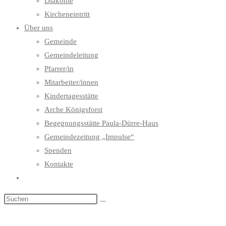
Diakonie
Kircheneintritt
Über uns
Gemeinde
Gemeindeleitung
Pfarrer/in
Mitarbeiter/innen
Kindertagesstätte
Arche Königsforst
Begegnungsstätte Paula-Dürre-Haus
Gemeindezeitung „Impulse“
Spenden
Kontakte
Website-
Suche
umschalten