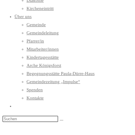
Diakonie
Kircheneintritt
Über uns
Gemeinde
Gemeindeleitung
Pfarrer/in
Mitarbeiter/innen
Kindertagesstätte
Arche Königsforst
Begegnungsstätte Paula-Dürre-Haus
Gemeindezeitung „Impulse“
Spenden
Kontakte
Website-
Suche
umschalten