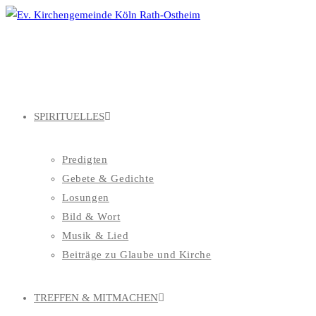
Zum
Inhalt
springen
SPIRITUELLES
Predigten
Gebete & Gedichte
Losungen
Bild & Wort
Musik & Lied
Beiträge zu Glaube und Kirche
TREFFEN & MITMACHEN