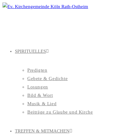
Zum
Inhalt
springen
SPIRITUELLES
Predigten
Gebete & Gedichte
Losungen
Bild & Wort
Musik & Lied
Beiträge zu Glaube und Kirche
TREFFEN & MITMACHEN