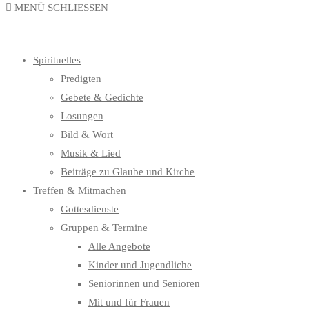
MENÜ
SCHLIESSEN
UMSCHALTEN
Spirituelles
Predigten
Gebete & Gedichte
Losungen
Bild & Wort
Musik & Lied
Beiträge zu Glaube und Kirche
Treffen & Mitmachen
Gottesdienste
Gruppen & Termine
Alle Angebote
Kinder und Jugendliche
Seniorinnen und Senioren
Mit und für Frauen