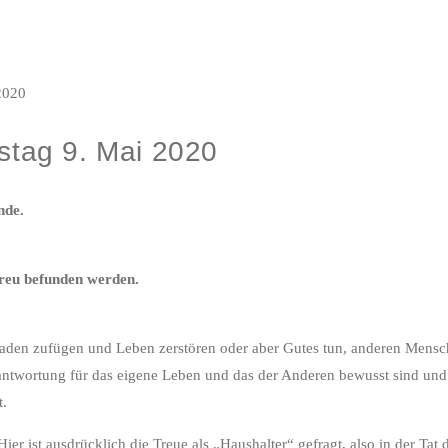
tag 9. Mai 2020
nde.
treu befunden werden.
en zufügen und Leben zerstören oder aber Gutes tun, anderen Mensche
rantwortung für das eigene Leben und das der Anderen bewusst sind u
t.
ier ist ausdrücklich die Treue als „Haushalter“ gefragt, also in der Ta