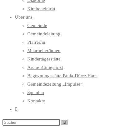
Diakonie
Kircheneintritt
Über uns
Gemeinde
Gemeindeleitung
Pfarrer/in
Mitarbeiter/innen
Kindertagesstätte
Arche Königsforst
Begegnungsstätte Paula-Dürre-Haus
Gemeindezeitung „Impulse“
Spenden
Kontakte
Website-
Suche
umschalten