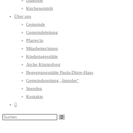
Diakonie
Kircheneintritt
Über uns
Gemeinde
Gemeindeleitung
Pfarrer/in
Mitarbeiter/innen
Kindertagesstätte
Arche Königsforst
Begegnungsstätte Paula-Dürre-Haus
Gemeindezeitung „Impulse“
Spenden
Kontakte
Website-
Suche
umschalten