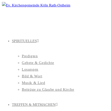
Zum
Inhalt
springen
SPIRITUELLES
Predigten
Gebete & Gedichte
Losungen
Bild & Wort
Musik & Lied
Beiträge zu Glaube und Kirche
TREFFEN & MITMACHEN