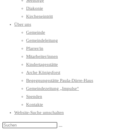
Seelsorge
Diakonie
Kircheneintritt
Über uns
Gemeinde
Gemeindeleitung
Pfarrer/in
Mitarbeiter/innen
Kindertagesstätte
Arche Königsforst
Begegnungsstätte Paula-Dürre-Haus
Gemeindezeitung „Impulse“
Spenden
Kontakte
Website-Suche umschalten