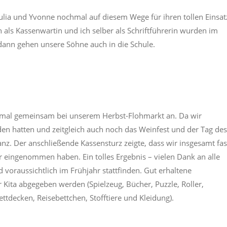
 Julia und Yvonne nochmal auf diesem Wege für ihren tollen Einsat
ls Kassenwartin und ich selber als Schriftführerin wurden im
 dann gehen unsere Söhne auch in die Schule.
hmal gemeinsam bei unserem Herbst-Flohmarkt an. Da wir
en hatten und zeitgleich auch noch das Weinfest und der Tag de
nz. Der anschließende Kassensturz zeigte, dass wir insgesamt fas
 eingenommen haben. Ein tolles Ergebnis – vielen Dank an alle
 voraussichtlich im Frühjahr stattfinden. Gut erhaltene
 Kita abgegeben werden (Spielzeug, Bücher, Puzzle, Roller,
ettdecken, Reisebettchen, Stofftiere und Kleidung).