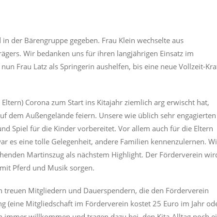
 in der Bärengruppe gegeben. Frau Klein wechselte aus
ägers. Wir bedanken uns für ihren langjährigen Einsatz im
un Frau Latz als Springerin aushelfen, bis eine neue Vollzeit-Kra
Eltern) Corona zum Start ins Kitajahr ziemlich arg erwischt hat,
uf dem Außengelände feiern. Unsere wie üblich sehr engagierten
 Spiel für die Kinder vorbereitet. Vor allem auch für die Eltern
r es eine tolle Gelegenheit, andere Familien kennenzulernen. Wi
ehenden Martinszug als nächstem Highlight. Der Förderverein wir
 mit Pferd und Musik sorgen.
 treuen Mitgliedern und Dauerspendern, die den Förderverein
 (eine Mitgliedschaft im Förderverein kostet 25 Euro im Jahr od
 immer willkommen und tragen dazu bei, den Kita-Alltag noch e