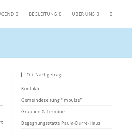
JUGEND
BEGLEITUNG
ÜBER UNS
WEBSITE-
SUCHE
UMSCHALT
Oft Nachgefragt
Kontakte
Gemeindezeitung “Impulse”
Gruppen & Termine
rt
Begegnungsstätte Paula-Dürre-Haus