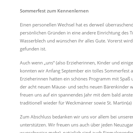
Sommerfest zum Kennenlernen
Einen personellen Wechsel hat es derweil überraschend
persönlichen Gründen in eine andere Einrichtung des Tr
Wasserblech und wünschen ihr alles Gute. Vorerst wird n
gefunden ist.
Auch wenn „uns“ (also Erzieherinnen, Kinder und einige 
konnten wir Anfang September ein tolles Sommerfest a
Erzieherinnen hatten ein schönes Programm mit Spaß und
der acht neuen Mäuse- und sechs neuen Bärenkinder wa
freuen uns auf ein spannendes Jahr mit dem bald anst
traditionell wieder für Weckmänner sowie St. Martin(a)
Zum Abschluss bedanken wir uns vor allem bei unseren
unterstützen. Wir freuen uns auch über jeden Neuzugang
wunschweise mehr), natürlich sind auch Einmalspenden