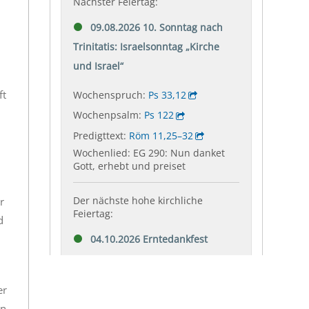
ft
r
d
er
in