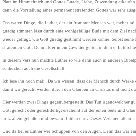
Platz im Himmelreich und Gottes Gnade, Liebe, Zuwendung erkaufen ka
denn die Vorstellung eines permanent strafenden Gottes war sehr ausg
Das waren Dinge, die Luther, der ein frommer Mensch war, mehr und 
gnädig stimmen lässt durch eine wohlgefällige Buße mit dem Ziel nach 
wieder gefragt, wie Gott gnädig gestimmt werden könne. Selbst seine
strafenden Gott. Denn als er in ein Gewitter geriet, in dem er befür
In diesem Vers nun machte Luther so wie dann auch in anderen Bibelpa
schließlich auch die Gesellschaft.
Ich lese ihn noch mal: „Da wir wissen, dass der Mensch durch Werke 
damit wir gerecht werden durch den Glauben an Christus und nicht du
Hier werden zwei Dinge gegenübergestellt: Das Tun irgendwelcher gut
Gott gerecht oder gerechtfertigt erscheint auf der einen Seite und Gl
trotz allem gehalten und bewahrt fühlen darf. Dieses Vertauen allein i
Und da fiel es Luther wie Schuppen von den Augen. Denn das war ein a