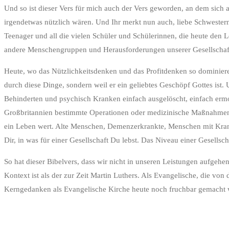
Und so ist dieser Vers für mich auch der Vers geworden, an dem sich a
irgendetwas nützlich wären. Und Ihr merkt nun auch, liebe Schwester
Teenager und all die vielen Schüler und Schülerinnen, die heute den
andere Menschengruppen und Herausforderungen unserer Gesellschaf
Heute, wo das Nützlichkeitsdenken und das Profitdenken so dominiere
durch diese Dinge, sondern weil er ein geliebtes Geschöpf Gottes ist.
Behinderten und psychisch Kranken einfach ausgelöscht, einfach ermor
Großbritannien bestimmte Operationen oder medizinische Maßnahmen b
ein Leben wert. Alte Menschen, Demenzerkrankte, Menschen mit Kran
Dir, in was für einer Gesellschaft Du lebst. Das Niveau einer Gesell
So hat dieser Bibelvers, dass wir nicht in unseren Leistungen aufgehe
Kontext ist als der zur Zeit Martin Luthers. Als Evangelische, die 
Kerngedanken als Evangelische Kirche heute noch fruchbar gemacht 