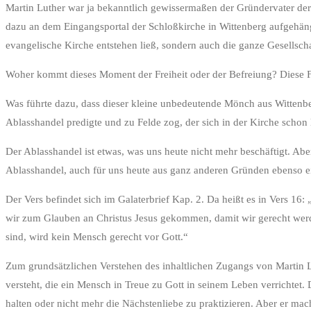
Martin Luther war ja bekanntlich gewissermaßen der Gründervater der 
dazu an dem Eingangsportal der Schloßkirche in Wittenberg aufgehängt 
evangelische Kirche entstehen ließ, sondern auch die ganze Gesellscha
Woher kommt dieses Moment der Freiheit oder der Befreiung? Diese Fr
Was führte dazu, dass dieser kleine unbedeutende Mönch aus Wittenber
Ablasshandel predigte und zu Felde zog, der sich in der Kirche schon l
Der Ablasshandel ist etwas, was uns heute nicht mehr beschäftigt. 
Ablasshandel, auch für uns heute aus ganz anderen Gründen ebenso ei
Der Vers befindet sich im Galaterbrief Kap. 2. Da heißt es in Vers 16
wir zum Glauben an Christus Jesus gekommen, damit wir gerecht werd
sind, wird kein Mensch gerecht vor Gott.“
Zum grundsätzlichen Verstehen des inhaltlichen Zugangs von Martin Lu
versteht, die ein Mensch in Treue zu Gott in seinem Leben verrichtet.
halten oder nicht mehr die Nächstenliebe zu praktizieren. Aber er ma