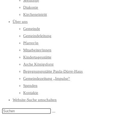
Seelsorge
Diakonie
Kircheneintritt
Über uns
Gemeinde
Gemeindeleitung
Pfarrer/in
Mitarbeiter/innen
Kindertagesstätte
Arche Königsforst
Begegnungsstätte Paula-Dürre-Haus
Gemeindezeitung „Impulse“
Spenden
Kontakte
Website-Suche umschalten