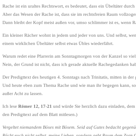
Rache ist ein uraltes Rechtswort, es bedeutet, dass ein Übeltäter durc
Aber das Wesen der Rache ist, dass sie im rechtsfreien Raum vollzoge
Dann bleibt der Kopf meist außen vor, umso schlimmer ist es, wenn Ra
Ein kleiner Rächer wohnt in jedem und jeder von uns. Und selbst, we
einem wirklichen Übeltäter selbst etwas Übles wiederfährt.
Warum redet eine Pfarrerin am Sonntagmorgen von der Kanzel so vie
Nein, der Grund ist nicht, dass ich gerade aktuelle Rachegedanken ha
Der Predigttext des heutigen 4. Sonntags nach Trinitatis, mitten in 
Und heute eben zum Thema Rache und wie man ihr begegen kann, so wie
außer Acht zu lassen.
Ich lese
Römer 12, 17-21
und würde Sie herzlich dazu einladen, dem 
den Predigttext auf dem Blatt mitlesen.)
Vergeltet niemandem Böses mit Bösem. Seid auf Gutes bedacht gegenübe
Rächt euch nicht selbst, meine Lieben, sondern gebt Raum dem Zorn Got