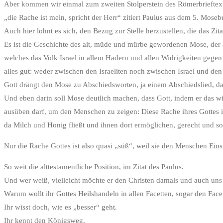
Aber kommen wir einmal zum zweiten Stolperstein des Römerbrieftext
„die Rache ist mein, spricht der Herr“ zitiert Paulus aus dem 5. Moseb
Auch hier lohnt es sich, den Bezug zur Stelle herzustellen, die das Zit
Es ist die Geschichte des alt, müde und mürbe gewordenen Mose, der 
welches das Volk Israel in allem Hadern und allen Widrigkeiten gegen
alles gut: weder zwischen den Israeliten noch zwischen Israel und d
Gott drängt den Mose zu Abschiedsworten, ja einem Abschiedslied, da
Und eben darin soll Mose deutlich machen, dass Gott, indem er das wie
ausüben darf, um den Menschen zu zeigen: Diese Rache ihres Gottes is
da Milch und Honig fließt und ihnen dort ermöglichen, gerecht und soli
Nur die Rache Gottes ist also quasi „süß“, weil sie den Menschen Ein
So weit die alttestamentliche Position, im Zitat des Paulus.
Und wer weiß, vielleicht möchte er den Christen damals und auch uns 
Warum wollt ihr Gottes Heilshandeln in allen Facetten, sogar den Fa
Ihr wisst doch, wie es „besser“ geht.
Ihr kennt den Königsweg.