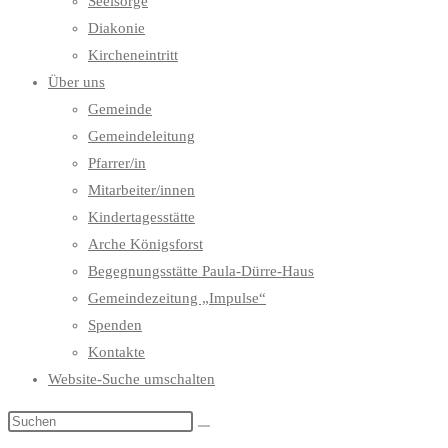
Seelsorge
Diakonie
Kircheneintritt
Über uns
Gemeinde
Gemeindeleitung
Pfarrer/in
Mitarbeiter/innen
Kindertagesstätte
Arche Königsforst
Begegnungsstätte Paula-Dürre-Haus
Gemeindezeitung „Impulse“
Spenden
Kontakte
Website-Suche umschalten