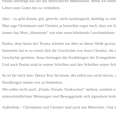
Paulus überträgt das auf das menschliche Miteinander. Wenn ich eine
Leben zum Guten hin zu verändern.
Also – es geht darum, gut, gerecht, nicht nachtragend, demütig zu sein
Man sagt Christinnen und Christen ja bisweilen sogar nach, dass wir
immer das Wort „Harmonie“ wie eine neon-blinkende Leuchtreklame au
Paulus, dem Autor des Textes, würden wir aber an dieser Stelle gewis
Immerhin hat er zu seiner Zeit die Geschichte von Jesus Christus, die
Geschichte gesehen. Jesus bezeugen die Erzählungen der Evangelisten
Und auch Paulus wird in seinen Schriften und den Schriften seiner Schü
So ist für mich klar: Dieser Text für heute, der erlöst uns nicht davo
Handlungen immer neu zu bedenken.
Wir sollen nicht nach „Friede, Freude, Eierkuchen“ streben, sondern 
unterschiedlichster Meinungen und Beweggründe sich irgendwie berücks
Außerdem – Christinnen und Christen sind auch nur Menschen. Und als