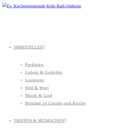
Zum
Inhalt
springen
SPIRITUELLES
Predigten
Gebete & Gedichte
Losungen
Bild & Wort
Musik & Lied
Beiträge zu Glaube und Kirche
TREFFEN & MITMACHEN