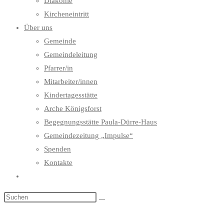
Diakonie
Kircheneintritt
Über uns
Gemeinde
Gemeindeleitung
Pfarrer/in
Mitarbeiter/innen
Kindertagesstätte
Arche Königsforst
Begegnungsstätte Paula-Dürre-Haus
Gemeindezeitung „Impulse“
Spenden
Kontakte
Website-
Suche
umschalten