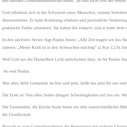
den meisten Gottesdienstbesucher.innen, ab und nicht von der besten 
Gott offenbart sich in der Schwäche eines Menschen, seinem Scheiter
demonstrieren. Er hatte Kränkung erfahren und persönliche Verletzung
praktische Fehler anlasteten. Sie haben ihn entlarvt, und er hatte de
In den nächsten Versen fügt Paulus hinzu: „Alle Zeit tragen wir das S
zitieren: „Meine Kraft ist in den Schwachen mächtig“ (2 Kor 12,9). Im
Weil Gott aus der Dunkelheit Licht aufscheinen lässt, ist für Paulus d
So weit Paulus.
Was aber, liebe Gemeinde im hier und jetzt, heißt das jetzt für uns 
Die Erste ist: Von allen Seiten dringen Schwierigkeiten auf uns ein. 
Die Gemeinden, die Kirche heute bietet ein sehr unterschiedliches B
die Gesellschaft.
Braucht es zum Gottesdienstfeiern die Begegnung mit anderen Christe