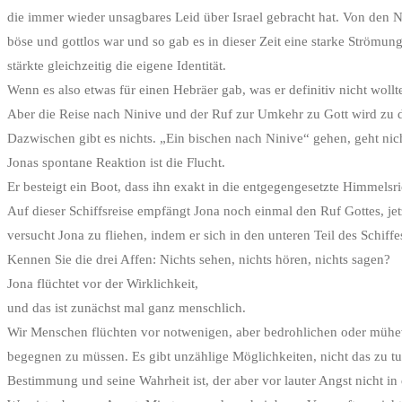
die immer wieder unsagbares Leid über Israel gebracht hat. Von den Nin
böse und gottlos war und so gab es in dieser Zeit eine starke Strömun
stärkte gleichzeitig die eigene Identität.
Wenn es also etwas für einen Hebräer gab, was er definitiv nicht woll
Aber die Reise nach Ninive und der Ruf zur Umkehr zu Gott wird zu d
Dazwischen gibt es nichts. „Ein bischen nach Ninive“ gehen, geht nicht
Jonas spontane Reaktion ist die Flucht.
Er besteigt ein Boot, dass ihn exakt in die entgegengesetzte Himmelsr
Auf dieser Schiffsreise empfängt Jona noch einmal den Ruf Gottes, jet
versucht Jona zu fliehen, indem er sich in den unteren Teil des Schiff
Kennen Sie die drei Affen: Nichts sehen, nichts hören, nichts sagen?
Jona flüchtet vor der Wirklichkeit,
und das ist zunächst mal ganz menschlich.
Wir Menschen flüchten vor notwenigen, aber bedrohlichen oder mühevoll
begegnen zu müssen. Es gibt unzählige Möglichkeiten, nicht das zu tun,
Bestimmung und seine Wahrheit ist, der aber vor lauter Angst nicht in d