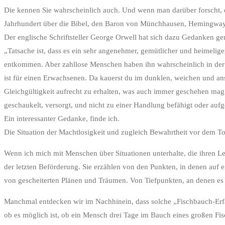
Die kennen Sie wahrscheinlich auch. Und wenn man darüber forscht, d
Jahrhundert über die Bibel, den Baron von Münchhausen, Hemingway
Der englische Schriftsteller George Orwell hat sich dazu Gedanken g
„Tatsache ist, dass es ein sehr angenehmer, gemütlicher und heimelig
entkommen. Aber zahllose Menschen haben ihn wahrscheinlich in der Fa
ist für einen Erwachsenen. Da kauerst du im dunklen, weichen und ans
Gleichgültigkeit aufrecht zu erhalten, was auch immer geschehen mag.
geschaukelt, versorgt, und nicht zu einer Handlung befähigt oder aufge
Ein interessanter Gedanke, finde ich.
Die Situation der Machtlosigkeit und zugleich Bewahrtheit vor dem To
Wenn ich mich mit Menschen über Situationen unterhalte, die ihren L
der letzten Beförderung. Sie erzählen von den Punkten, in denen auf 
von gescheiterten Plänen und Träumen. Von Tiefpunkten, an denen es 
Manchmal entdecken wir im Nachhinein, dass solche „Fischbauch-Erfa
ob es möglich ist, ob ein Mensch drei Tage im Bauch eines großen Fis