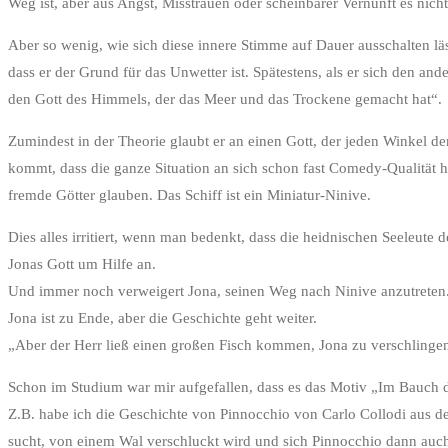
Weg ist, aber aus Angst, Misstrauen oder scheinbarer Vernunft es nich
Aber so wenig, wie sich diese innere Stimme auf Dauer ausschalten lä
dass er der Grund für das Unwetter ist. Spätestens, als er sich den an
den Gott des Himmels, der das Meer und das Trockene gemacht hat“.
Zumindest in der Theorie glaubt er an einen Gott, der jeden Winkel de
kommt, dass die ganze Situation an sich schon fast Comedy-Qualität hat
fremde Götter glauben. Das Schiff ist ein Miniatur-Ninive.
Dies alles irritiert, wenn man bedenkt, dass die heidnischen Seeleute 
Jonas Gott um Hilfe an.
Und immer noch verweigert Jona, seinen Weg nach Ninive anzutreten. Li
Jona ist zu Ende, aber die Geschichte geht weiter.
„Aber der Herr ließ einen großen Fisch kommen, Jona zu verschlinge
Schon im Studium war mir aufgefallen, dass es das Motiv „Im Bauch de
Z.B. habe ich die Geschichte von Pinnocchio von Carlo Collodi aus de
sucht, von einem Wal verschluckt wird und sich Pinnocchio dann auch 