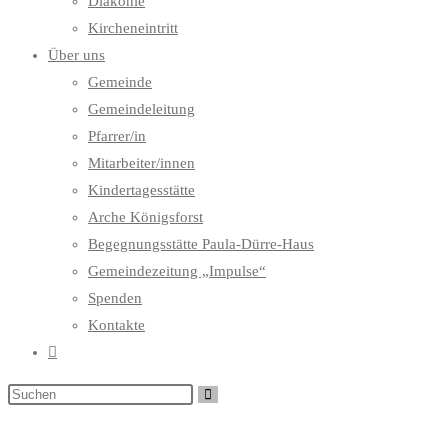
Diakonie
Kircheneintritt
Über uns
Gemeinde
Gemeindeleitung
Pfarrer/in
Mitarbeiter/innen
Kindertagesstätte
Arche Königsforst
Begegnungsstätte Paula-Dürre-Haus
Gemeindezeitung „Impulse“
Spenden
Kontakte
Website-
Suche
umschalten