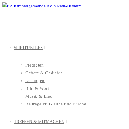
Zum
Inhalt
springen
SPIRITUELLES
Predigten
Gebete & Gedichte
Losungen
Bild & Wort
Musik & Lied
Beiträge zu Glaube und Kirche
TREFFEN & MITMACHEN