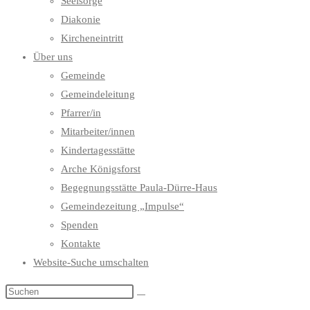
Seelsorge
Diakonie
Kircheneintritt
Über uns
Gemeinde
Gemeindeleitung
Pfarrer/in
Mitarbeiter/innen
Kindertagesstätte
Arche Königsforst
Begegnungsstätte Paula-Dürre-Haus
Gemeindezeitung „Impulse“
Spenden
Kontakte
Website-Suche umschalten