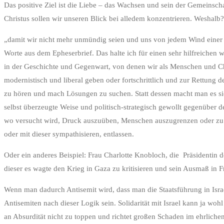
Das positive Ziel ist die Liebe – das Wachsen und sein der Gemeinscha
Christus sollen wir unseren Blick bei alledem konzentrieren. Weshalb?
„damit wir nicht mehr unmündig seien und uns von jedem Wind einer L
Worte aus dem Epheserbrief. Das halte ich für einen sehr hilfreichen 
in der Geschichte und Gegenwart, von denen wir als Menschen und Chri
modernistisch und liberal geben oder fortschrittlich und zur Rettung
zu hören und mach Lösungen zu suchen. Statt dessen macht man es sich
selbst überzeugte Weise und politisch-strategisch gewollt gegenüber
wo versucht wird, Druck auszuüben, Menschen auszugrenzen oder zu di
oder mit dieser sympathisieren, entlassen.
Oder ein anderes Beispiel: Frau Charlotte Knobloch, die Präsidentin 
dieser es wagte den Krieg in Gaza zu kritisieren und sein Ausmaß in Fr
Wenn man dadurch Antisemit wird, dass man die Staatsführung in Israel
Antisemiten nach dieser Logik sein. Solidarität mit Israel kann ja wo
an Absurdität nicht zu toppen und richtet großen Schaden im ehrlich