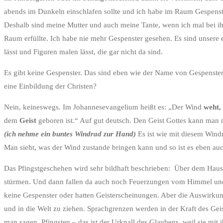
abends im Dunkeln einschlafen sollte und ich habe im Raum Gespenster
Deshalb sind meine Mutter und auch meine Tante, wenn ich mal bei ihr
Raum erfüllte. Ich habe nie mehr Gespenster gesehen. Es sind unsere 
lässt und Figuren malen lässt, die gar nicht da sind.
Es gibt keine Gespenster. Das sind eben wie der Name von Gespenster sa
eine Einbildung der Christen?
Nein, keineswegs. Im Johannesevangelium heißt es: „Der Wind
weht, 
dem
Geist
geboren ist.“ Auf gut deutsch. Den Geist Gottes kann man 
(ich nehme ein buntes Windrad zur Hand)
Es ist wie mit diesem Windr
Man sieht, was der Wind zustande bringen kann und so ist es eben auc
Das Pfingstgeschehen wird sehr bildhaft beschrieben: Über dem Haus
stürmen. Und dann fallen da auch noch Feuerzungen vom Himmel und e
keine Gespenster oder hatten Geisterscheinungen. Aber die Auswirkung
und in die Welt zu ziehen. Sprachgrenzen werden in der Kraft des Gei
man sagen. Pfingsten – das ist der Urknall des Glaubens, weil sie mit