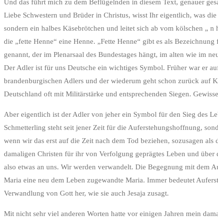
Und das führt mich zu dem Beflügelnden in diesem Text, genauer gesa
Liebe Schwestern und Brüder in Christus, wisst Ihr eigentlich, was die 
sondern ein halbes Käsebrötchen und leitet sich ab vom kölschen „ n h
die „fette Henne“ eine Henne. „Fette Henne“ gibt es als Bezeichnung f
genannt, der im Plenarsaal des Bundestages hängt, im alten wie im n
Der Adler ist für uns Deutsche ein wichtiges Symbol. Früher war er a
brandenburgischen Adlers und der wiederum geht schon zurück auf Karl
Deutschland oft mit Militärstärke und entsprechenden Siegen. Gewisse
Aber eigentlich ist der Adler von jeher ein Symbol für den Sieg des L
Schmetterling steht seit jener Zeit für die Auferstehungshoffnung, so
wenn wir das erst auf die Zeit nach dem Tod beziehen, sozusagen als
damaligen Christen für ihr von Verfolgung geprägtes Leben und über 
also etwas an uns. Wir werden verwandelt. Die Begegnung mit dem Au
Maria eine neu dem Leben zugewandte Maria. Immer bedeutet Aufersteh
Verwandlung von Gott her, wie sie auch Jesaja zusagt.
Mit nicht sehr viel anderen Worten hatte vor einigen Jahren mein da