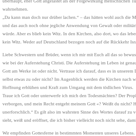
überhaupt, eher Gott angelastet als der Folgewirkung menschlichen 
wahrnehmen.
„Da kann man doch nur drüber lachen.“ – das hätten wohl auch die M
und das auch noch ohne jegliche Anwendung von Gewalt oder militärisc
würde. Aber es blieb kein Witz. In den Kirchen, also dort, wo das le
kein Witz. Weder auf Deutschland bezogen noch auf die Rückkehr Isra
Liebe Schwestern und Brüder, wenn ich mir mit Euch all das so bewusst
wie bei der Auferstehung Christi. Die Auferstehung im Leben ist gen
Gott am Werke ist oder nicht. Vertraue ich darauf, dass es in unser
selbst etwas zu oder nicht? Im Augenblick werden die Kirchen nach w
Hoffnung erblühen und Kraft zum Umgang mit dem tödlichen Virus.
Traue ich Gott oder unterwerfe ich mich den Todesmächten? Der Prop
verborgen, und mein Recht entgeht meinem Gott «? Weißt du nicht? Has
unerforschlich.“ Es gilt also im wahrsten Sinne des Wortes darauf zu
sieht, weiß und eröffnet, die ich bisher vielleicht noch nicht sehe, dami
Wir empfinden Gottesferne in bestimmten Momenten unseres Lebens. Der 