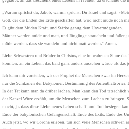
geglaubt, an das Geschenk eines Lebens in Freiheit, da erschallte die
„Warum sprichst du, Jakob, warum sprichst Du Israel und sagst: »M
Gott, der die Enden der Erde geschaffen hat, wird nicht müde noch matt
Er gibt dem Müden Kraft, und Stärke genug dem Unvermögenden.
Männer werden müde und matt, und Jünglinge straucheln und fallen; a
müde werden, dass sie wandeln und nicht matt werden.“ Amen.
Liebe Schwestern und Brüder in Christus, eine im wahrsten Sinne des 
konnten, an ein Leben, das bald ganz anders aussehen würde als das j
Ich kann mir vorstellen, wir der Prophet die Menschen zwar im Herzen
nur die Schikanen der Babylonier: Bestimmung des Aufenthaltsortes, 
In der Tat kann man da drüber lachen. Man kann den Tod tatsächlich ve
der Kanzel Witze erzählt, um die Menschen zum Lachen zu bringen. S
macht, ja, dass diese Liebe neues Leben schafft und Tod besiegen kan
Ende der babylonischen Gefangenschaft, Ende des Exils, Ende des Unr
Auch jetzt, wo wir Corona erleben, tun sich viele Menschen schwer, 