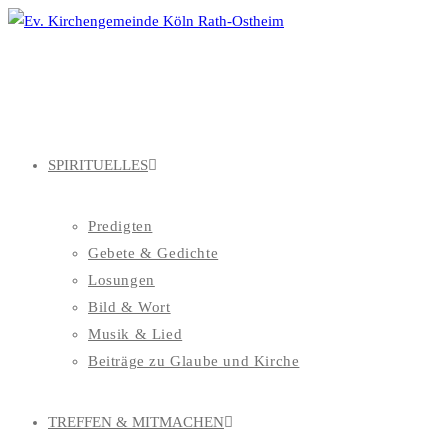
Zum
Inhalt
springen
SPIRITUELLES
Predigten
Gebete & Gedichte
Losungen
Bild & Wort
Musik & Lied
Beiträge zu Glaube und Kirche
TREFFEN & MITMACHEN