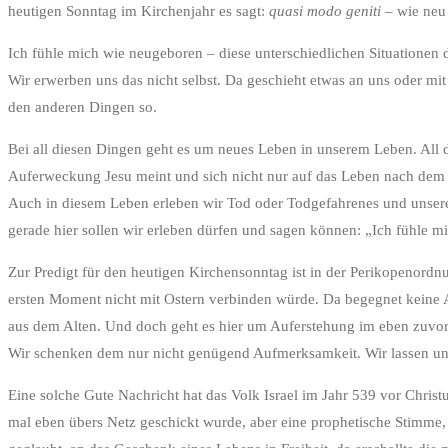
heutigen Sonntag im Kirchenjahr es sagt:
quasi modo geniti
– wie neu
Ich fühle mich wie neugeboren – diese unterschiedlichen Situatione
Wir erwerben uns das nicht selbst. Da geschieht etwas an uns oder mit 
den anderen Dingen so.
Bei all diesen Dingen geht es um neues Leben in unserem Leben. All d
Auferweckung Jesu meint und sich nicht nur auf das Leben nach dem 
Auch in diesem Leben erleben wir Tod oder Todgefahrenes und unsere 
gerade hier sollen wir erleben dürfen und sagen können: „Ich fühle m
Zur Predigt für den heutigen Kirchensonntag ist in der Perikopenordn
ersten Moment nicht mit Ostern verbinden würde. Da begegnet keine 
aus dem Alten. Und doch geht es hier um Auferstehung im eben zuvor 
Wir schenken dem nur nicht genügend Aufmerksamkeit. Wir lassen un
Eine solche Gute Nachricht hat das Volk Israel im Jahr 539 vor Chris
mal eben übers Netz geschickt wurde, aber eine prophetische Stimme,