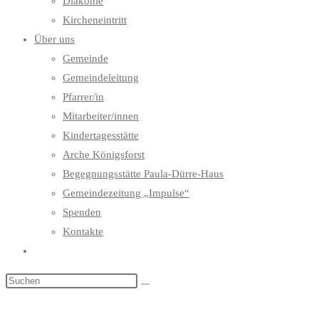
Diakonie
Kircheneintritt
Über uns
Gemeinde
Gemeindeleitung
Pfarrer/in
Mitarbeiter/innen
Kindertagesstätte
Arche Königsforst
Begegnungsstätte Paula-Dürre-Haus
Gemeindezeitung „Impulse“
Spenden
Kontakte
Website-
Suche
umschalten