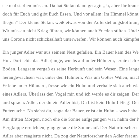
sie mal sterben müssen. Da hat Stefan dann gesagt: „Ja, aber Ihr brauc
doch für Euch und gibt Euch Essen. Und vor allem: Im Himmel könnt Ih
fliegen“ Der kleine Stefan, weiß etwas von der Auferstehungshoffnung
Wir müssen nicht Krieg führen, wir können auch Frieden stiften. Und 
uns Corona nicht schicksalhaft unterwerfen. Wir können auch kämpfe
Ein junger Adler war aus seinem Nest gefallen. Ein Bauer kam des We
Hof. Dort lebte das Adlerjunge, wuchs auf unter Hühnern, lernte sic
Boden. Langsam vergaß es seine Herkunft und sein Wesen. Eine lange 
herangewachsen war, unter den Hühnern. Was um Gottes Willen, macht 
Er lebe unter Hühnern, fresse wie ein Huhn und verhalte sich auch wie
eines Adlers. Überlass den Vogel mir, und ich werde es dir zeigen. 
und sprach: Adler, der du ein Adler bist, Du bist kein Huhn! Flieg! 
Futtersuche. Na siehst du, sagte der Bauer, er ist ein Huhn – was hab
Am dritten Morgen, noch ehe die Sonne aufgegangen war, nahm der Nat
Bergkuppe erreichten, ging gerade die Sonne auf. Der Naturforscher st
Adler aber reagierte nicht. Da zog der Naturforscher den Adler fest an 